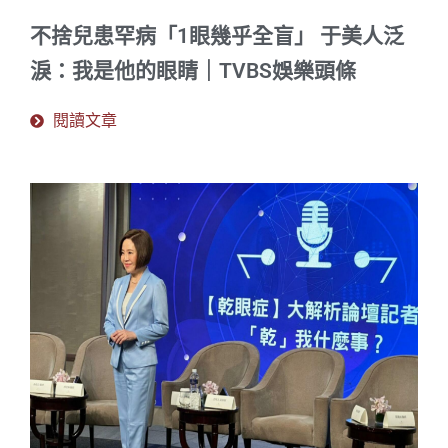
不捨兒患罕病「1眼幾乎全盲」 于美人泛
淚：我是他的眼睛｜TVBS娛樂頭條
閱讀文章