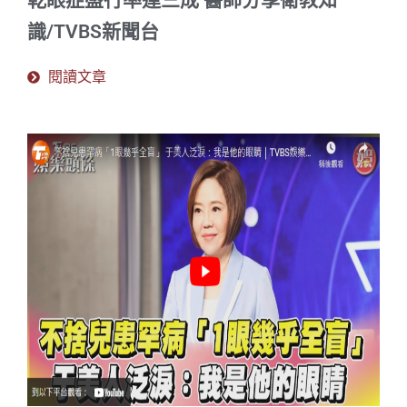
乾眼症盛行率達三成 醫師分享衛教知
識/TVBS新聞台
閱讀文章