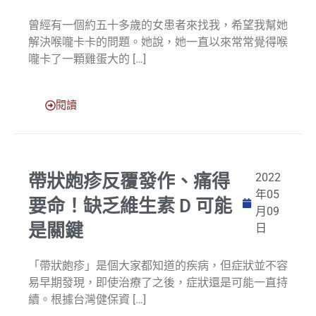
曾經有一個約五十多歲的女患者來找我，希望我幫她
解決喉嚨卡卡的問題。她說，她一直以來常常覺得喉
嚨卡了一顆雞蛋大的 […]
閱讀
帶狀皰疹反覆發作、痛得
2022
年05
要命！缺乏維生素 D 可能
月09
是關鍵
日
「帶狀皰疹」是個大家都知道的疾病，但症狀並不容
易早期發現，即使治療了之後，症狀還是可能一直持
續。根據台灣健保資 […]