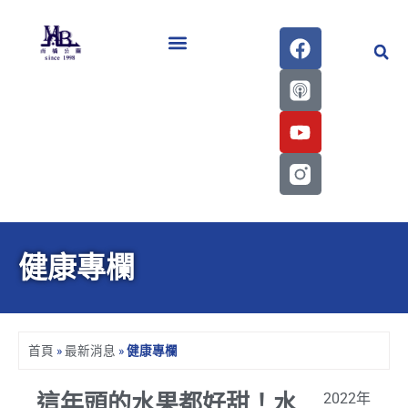
醫學會史專刊區
健康專欄
首頁
»
最新消息
»
健康專欄
這年頭的水果都好甜！水
2022年