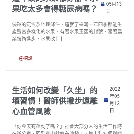
05月13
果吃太多會得糖尿病嗎？
日
優越的氣候及地理條件，造就了臺灣一年四季都能生
產豐富多樣化的水果，有著水果王國的封號，隨著農
業技術進步，水果改 […]
閱讀
生活如何改變「久坐」的
2022
年05
壞習慣！醫師供撇步遠離
月12
心血管風險
日
「你今天有運動了嗎？」社會大部分人的生活工作時
在辦公室、回到家中就躺在沙發上，加上科技便利連