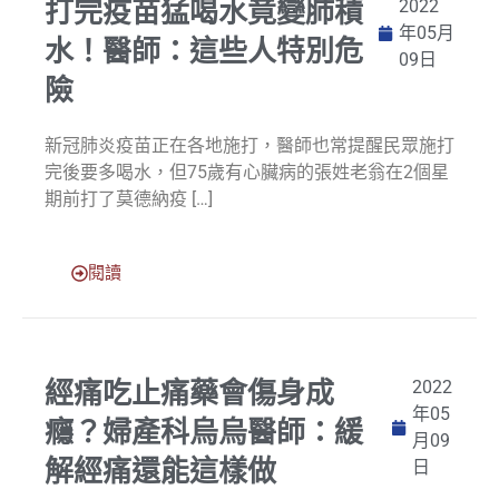
打完疫苗猛喝水竟變肺積
2022
年05月
水！醫師：這些人特別危
09日
險
新冠肺炎疫苗正在各地施打，醫師也常提醒民眾施打
完後要多喝水，但75歲有心臟病的張姓老翁在2個星
期前打了莫德納疫 […]
閱讀
經痛吃止痛藥會傷身成
2022
年05
癮？婦產科烏烏醫師：緩
月09
解經痛還能這樣做
日