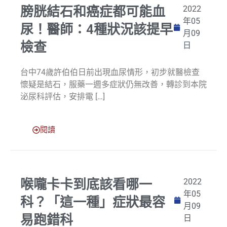
膀胱結石和癌症都可能血
2022
年05
尿！醫師：4種狀況該提早
月09
檢查
日
台中74歲許伯伯日前出現血尿情形，初步就醫檢查
懷疑是結石，服藥一週多症狀仍無改善，轉診到本院
泌尿科評估，安排電 […]
閱讀
喉嚨卡卡到底該看哪一
2022
年05
科？「這一種」症狀最容
月09
易跑錯科
日