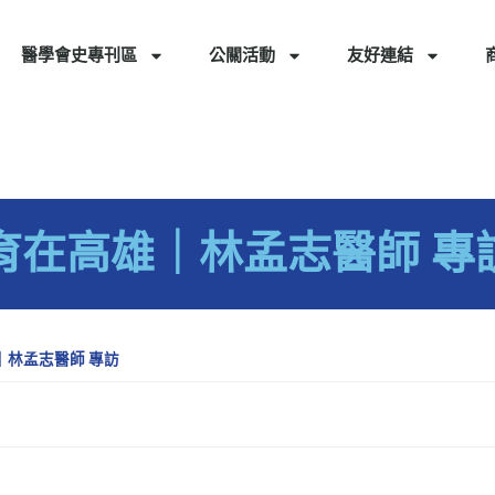
醫學會史專刊區
公關活動
友好連結
語-育在高雄｜林孟志醫師 專
雄｜林孟志醫師 專訪