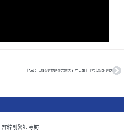
｜Vol 3 高雄醫界物語醫文旅誌-行在高雄｜郭昭宏醫師 專訪
39】許粹剛醫師 專訪