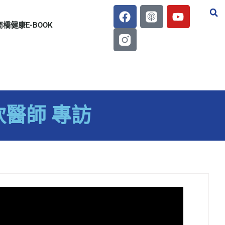
商橋健康E-BOOK
欽醫師 專訪