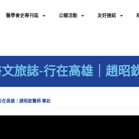
醫學會史專刊區
公關活動
友好連結
語醫文旅誌-行在高雄｜趙昭
-行在高雄｜趙昭欽醫師 專訪