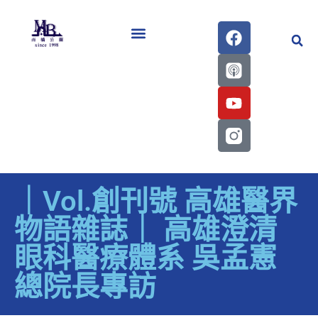
醫學會史專刊區
｜Vol.創刊號 高雄醫界
物語雜誌｜ 高雄澄清
眼科醫療體系 吳孟憲
總院長專訪