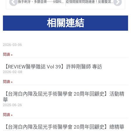
換手刷牙、多聽音樂⋯⋯5個科學實證能「減緩大腦老化」的方法！
疫情間腸胃問題連連！反覆腹瀉、便秘？改善腸躁症靠「低腹敏飲食」
相關連結
2026-03-06
閱讀 »
【REVIEW醫學雜誌 Vol 39】許粹剛醫師 專訪
2026-02-08
閱讀 »
【台灣白內障及屈光手術醫學會 20周年回顧史】活動精
華
2025-06-26
閱讀 »
【台灣白內障及屈光手術醫學會 20周年回顧史】總精華