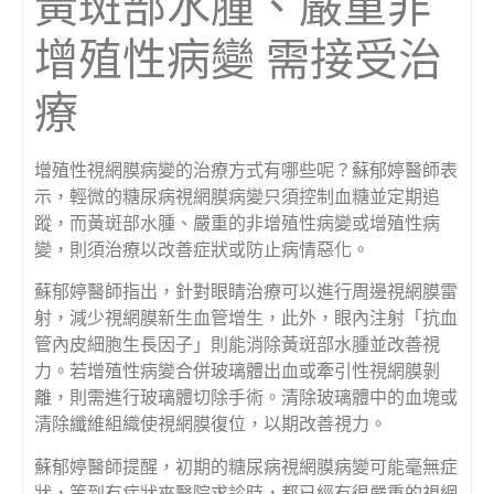
黃斑部水腫、嚴重非
增殖性病變 需接受治
療
增殖性視網膜病變的治療方式有哪些呢？蘇郁婷醫師表
示，輕微的糖尿病視網膜病變只須控制血糖並定期追
蹤，而黃斑部水腫、嚴重的非增殖性病變或增殖性病
變，則須治療以改善症狀或防止病情惡化。
蘇郁婷醫師指出，針對眼睛治療可以進行周邊視網膜雷
射，減少視網膜新生血管增生，此外，眼內注射「抗血
管內皮細胞生長因子」則能消除黃斑部水腫並改善視
力。若增殖性病變合併玻璃體出血或牽引性視網膜剝
離，則需進行玻璃體切除手術。清除玻璃體中的血塊或
清除纖維組織使視網膜復位，以期改善視力。
蘇郁婷醫師提醒，初期的糖尿病視網膜病變可能毫無症
狀，等到有症狀來醫院求診時，都已經有很嚴重的視網