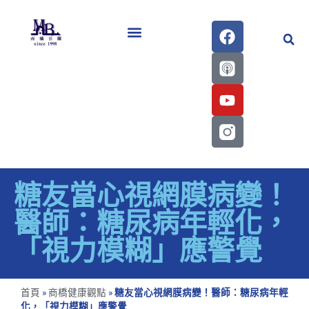
醫學會史專刊區
糖友當心視網膜病變！
醫師：糖尿病年輕化，
「視力模糊」應警覺
首頁
»
商橋健康觀點
»
糖友當心視網膜病變！醫師：糖尿病年輕
化，「視力模糊」應警覺