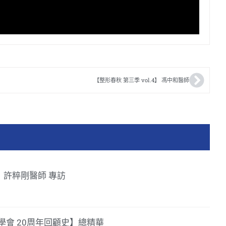
【整形春秋 第三季 vol.4】 馮中和醫師
39】許粹剛醫師 專訪
會 20周年回顧史】總精華