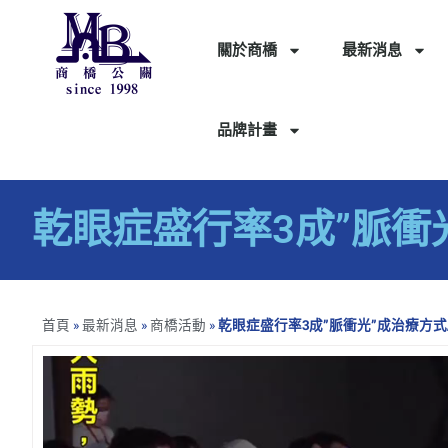
關於商橋
最新消息
品牌計畫
乾眼症盛行率3成”脈衝
首頁
»
最新消息
»
商橋活動
»
乾眼症盛行率3成”脈衝光”成治療方式
視
訊
播
放