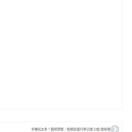
手機玩太多！醫師預警：乾眼症盛行率已達３成/壹新聞