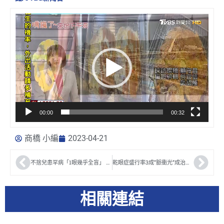
視
訊
播
放
器
00:00
00:32
商橋 小編
2023-04-21
不捨兒患罕病「1眼幾乎全盲」 于美人泛淚：我是他的眼睛｜TVBS娛樂頭條
乾眼症盛行率3成”脈衝光”成治療方式/SET三立新聞
相關連結