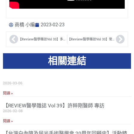
商橋 小編
2023-02-23
【Review醫學雜誌Vol 33】多元互相搭配近視管理 陳宜信醫師
【Review醫學雜誌Vol 33】常壓型青光眼知多少 陳瑛瑛醫師
相關連結
2026-03-06
閱讀 »
【REVIEW醫學雜誌 Vol 39】許粹剛醫師 專訪
2026-02-08
閱讀 »
【台灣白內障及屈光手術醫學會 20周年回顧史】活動精