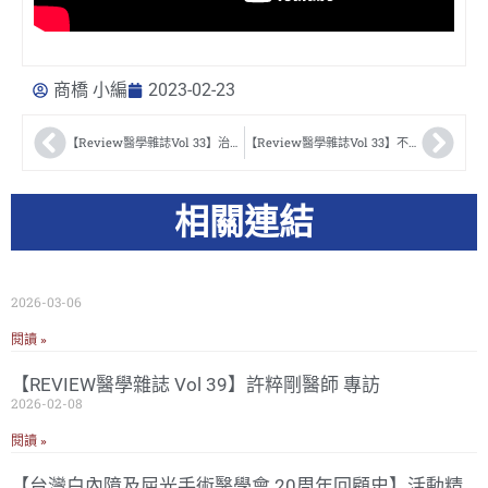
商橋 小編
2023-02-23
【Review醫學雜誌Vol 33】治療新選擇，脈衝光改善乾眼症 江鈞綺醫師
【Review醫學雜誌Vol 33】不常發現的小兒眼睛疾病 紀立中醫師
相關連結
2026-03-06
閱讀 »
【REVIEW醫學雜誌 Vol 39】許粹剛醫師 專訪
2026-02-08
閱讀 »
【台灣白內障及屈光手術醫學會 20周年回顧史】活動精