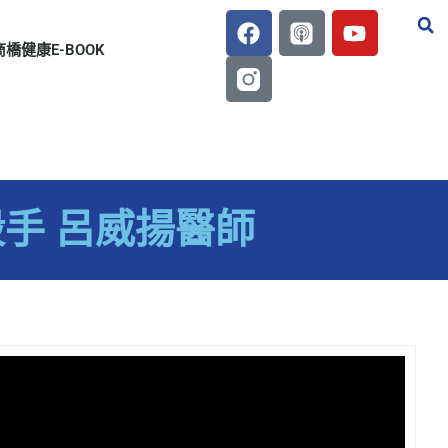
商橋健康E-BOOK
殺手 呂威揚醫師