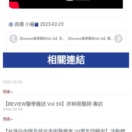
商橋 小編
2023-02-23
【Review醫學雜誌Vol 32】兒童近視控制隱形眼鏡由來 鄭惠川醫師
【Review醫學雜誌Vol 32】關於小兒白內障的那些事 吳建良醫師
相關連結
2026-03-06
閱讀 »
【REVIEW醫學雜誌 Vol 39】許粹剛醫師 專訪
2026-02-08
閱讀 »
【台灣白內障及屈光手術醫學會 20周年回顧史】活動精