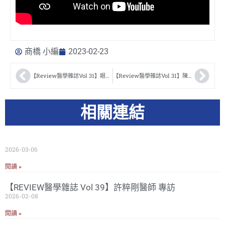
商橋 小編
2023-02-23
【Review醫學雜誌Vol 31】眼科一甲子，儀器的進展之路 裕達貿易 廖文達董事長
【Review醫學雜誌Vol 31】陳振武醫師走過眼科回顧與貢獻 高雄醫學大學 吳文權教授
相關連結
2026-03-06
閱讀 »
【REVIEW醫學雜誌 Vol 39】許粹剛醫師 專訪
2026-02-08
閱讀 »