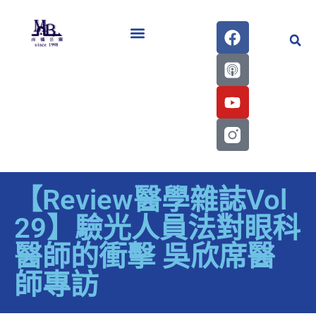
醫學會史專刊區
【Review醫學雜誌Vol
29】驗光人員法對眼科
醫師的衝擊 吳欣席醫
師專訪