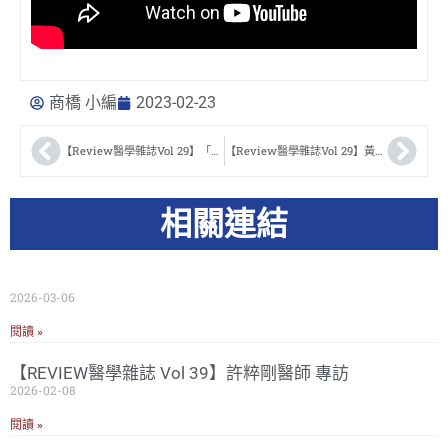
商橋 小編
2023-02-23
【Review醫學雜誌Vol 29】「科技技術大躍進」，飛秒雷射輔助超音波白內障手術零失誤 何一滔醫師
【Review醫學雜誌Vol 29】黃斑部病變有年輕化趨勢，小心黃斑部病變找上您 楊嶺醫師
相關連結
2026-03-06
閱讀 »
【REVIEW醫學雜誌 Vol 39】許粹剛醫師 專訪
2026-02-08
閱讀 »