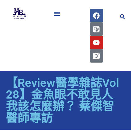
醫學會史專刊區
【Review醫學雜誌Vol
28】金魚眼不敢見人
我該怎麼辦？ 蔡傑智
醫師專訪