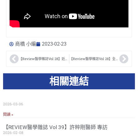
商橋 小編
2023-02-23
【Review醫學雜誌Vol 28】近視、老花、散光…多重願望一次滿足！？ 戴明正醫師
【Review醫學雜誌Vol 28】全無刀近視雷射手術 開創近視雷射新天堂 傅宙經醫師
相關連結
2026-03-06
閱讀 »
【REVIEW醫學雜誌 Vol 39】許粹剛醫師 專訪
2026-02-08