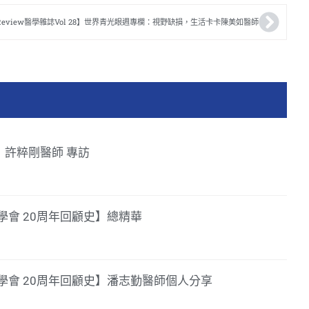
Review醫學雜誌Vol 28】世界青光眼週專欄：視野缺損，生活卡卡陳美如醫師
39】許粹剛醫師 專訪
會 20周年回顧史】總精華
學會 20周年回顧史】潘志勤醫師個人分享