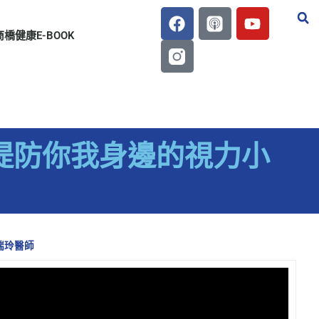
商橋健康E-BOOK
欄：堤防你我身邊的視力小
劉瑞玲醫師