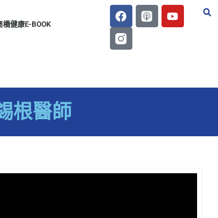
商橋健康E-BOOK
陳錫根醫師