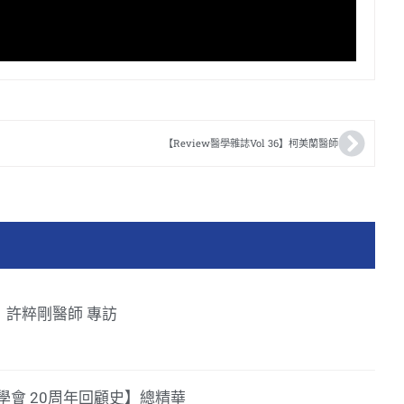
【Review醫學雜誌Vol 36】柯美蘭醫師
39】許粹剛醫師 專訪
會 20周年回顧史】總精華