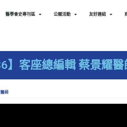
醫學會史專刊區
公關活動
友好連結
l 36】客座總編輯 蔡景耀醫
耀醫師