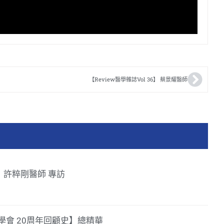
【Review醫學雜誌Vol 36】 蔡景耀醫師
39】許粹剛醫師 專訪
會 20周年回顧史】總精華