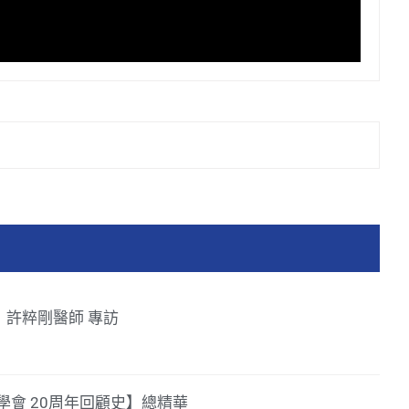
39】許粹剛醫師 專訪
會 20周年回顧史】總精華