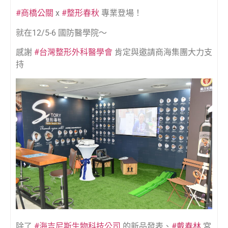
#商橋公關
x
#整形春秋
專業登場！
就在12/5-6 國防醫學院～
感謝
#台灣整形外科醫學會
肯定與邀請商海集團大力支
持
除了
#海吉尼斯生物科技公司
的新品發表、
#戴春林
宮