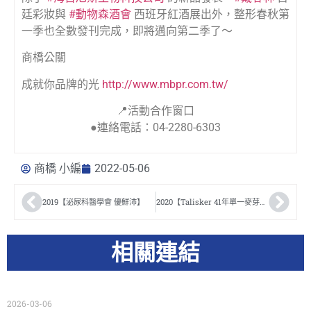
廷彩妝與
#動物森酒會
西班牙紅酒展出外，整形春秋第
一季也全數發刊完成，即將邁向第二季了～
商橋公關
成就你品牌的光
http://www.mbpr.com.tw/
📍活動合作窗口
●連絡電話：04-2280-6303
商橋 小編
2022-05-06
2019【泌尿科醫學會 優鮮沛】
2020【Talisker 41年單一麥芽品酒會】
相關連結
2026-03-06