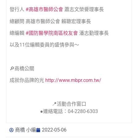
發行人
#高雄市醫師公會
蕭志文榮譽理事長
總顧問 高雄市醫師公會 賴聰宏理事長
總編輯
#國防醫學院南區校友會
潘志勤理事長
以及11位編輯委員的盛情參與～
🔎商橋公關
成就你品牌的光
http://www.mbpr.com.tw/
📍活動合作窗口
●連絡電話：04-2280-6303
商橋 小編
2022-05-06