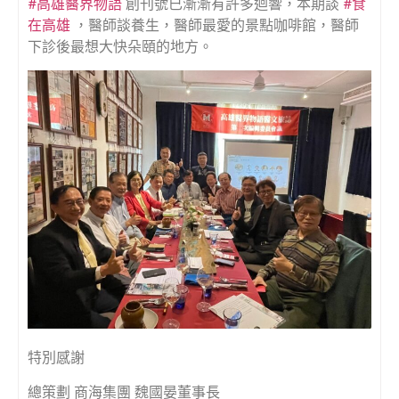
#高雄醫界物語
創刊號已漸漸有許多迴響，本期談
#食
在高雄
，醫師談養生，醫師最愛的景點咖啡館，醫師
下診後最想大快朵頤的地方。
特別感謝
總策劃 商海集團 魏國晏董事長