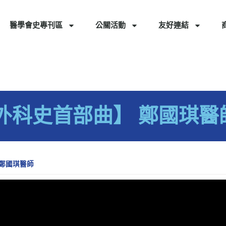
醫學會史專刊區
公關活動
友好連結
外科史首部曲】 鄭國琪醫
鄭國琪醫師