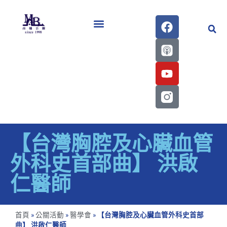
醫學會史專刊區
【台灣胸腔及心臟血管
外科史首部曲】 洪啟
仁醫師
首頁
»
公關活動
»
醫學會
»
【台灣胸腔及心臟血管外科史首部
曲】 洪啟仁醫師