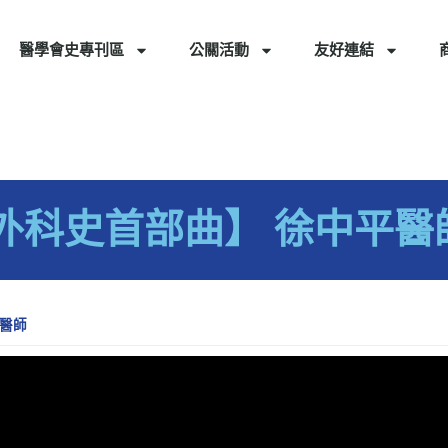
醫學會史專刊區
公關活動
友好連結
外科史首部曲】 徐中平醫
醫師