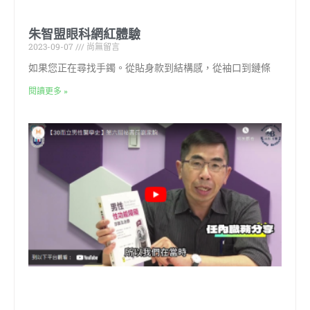
朱智盟眼科網紅體驗
2023-09-07
尚無留言
如果您正在尋找手鐲。從貼身款到結構感，從袖口到鏈條
閱讀更多 »