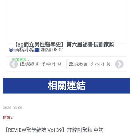
【30而立男性醫學史】第六屆祕書長劉家駒
商橋 小編
2024-08-01
2023-09-05
尚無留言
閱讀更多 »
【整形春秋 第三季 vol 2】 林志鴻醫師專訪
【整形春秋 第三季 vol 2】 黃琪琛醫師專訪
相關連結
2026-03-06
閱讀 »
【REVIEW醫學雜誌 Vol 39】許粹剛醫師 專訪