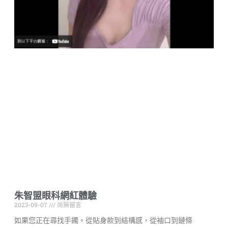
朱智盟眼科網紅體驗
2023-09-07
尚無留言
如果您正在尋找手鐲。從貼身款到結構感，從袖口到鏈條