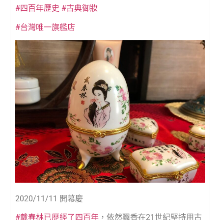
#四百年歷史
#古典御妝
#台灣唯一旗艦店
2020/11/11 開幕慶
#戴春林已歷經了四百年
，依然飄香在21世紀堅持用古