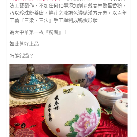
法工藝製作，不加任何化學添加劑＃戴春林鴨蛋香粉，
乃以珍珠粉養膚，鮮花之液調色遵循漢方元素，以百年
工藝『三染、三法』手工壓制成鴨蛋形狀
為大中華第一枚『粉餅』 !
如此甚好上品
怎能錯過？