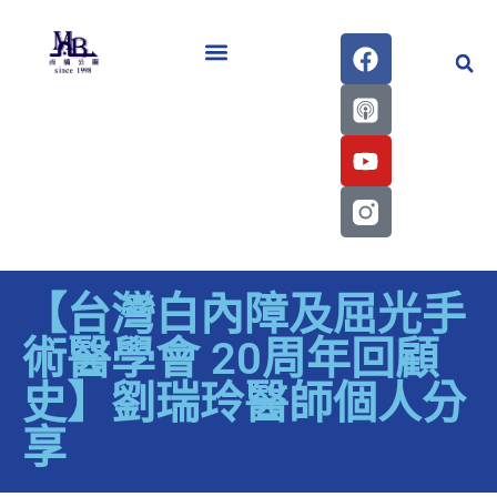
醫學會史專刊區
【台灣白內障及屈光手
術醫學會 20周年回顧
史】劉瑞玲醫師個人分
享