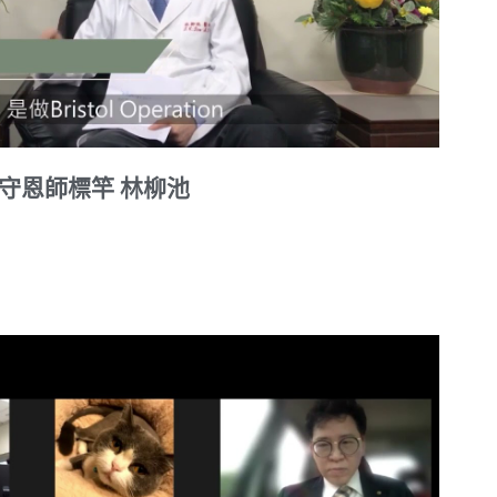
m 嚴守恩師標竿 林柳池