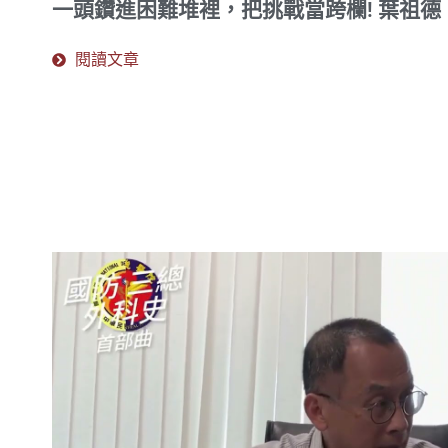
一頭鑽進困難堆裡，把挑戰當跨欄! 葉祖德
閱讀文章